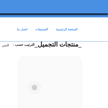
gtag('config', 'G-Q40R568DLE');
الصفحة الرئيسية
التصنيفات
اتصل بنا
_منتجات التجميل_
الترتيب حسب :
الثمن